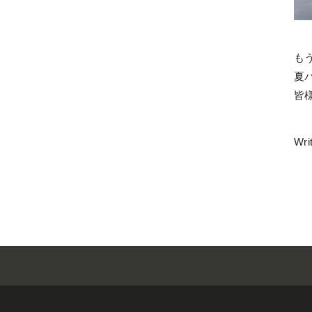
も
夏
皆
Wri