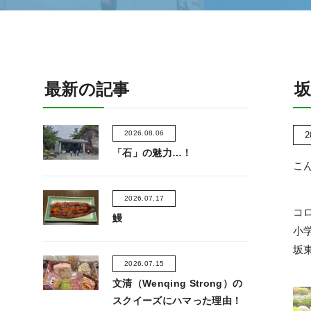
最新の記事
坂
2026.08.06
2
「石」の魅力…！
こ
2026.07.17
コ
鰻
小
坂
2026.07.15
文清（Wenqing Strong）の
スクイーズにハマった理由！